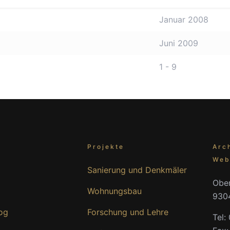
Januar 2008
Juni 2009
1 - 9
s
Projekte
Arc
Web
Sanierung und Denkmäler
Ober
Wohnungsbau
930
og
Forschung und Lehre
Tel: