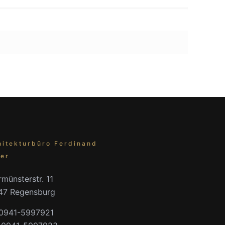
hitekturbüro Ferdinand
er
münsterstr. 11
47 Regensburg
 0941-5997921