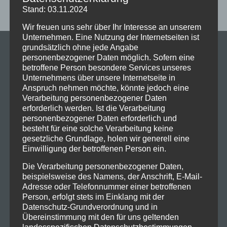
Die Bauarbeiten für den Neubau des
Prizeotel
mit 160 Zimmern in
Stand: 03.11.2024
Hallbergmoos haben begonnen.
Wir freuen uns sehr über Ihr Interesse an unserem
Unternehmen. Eine Nutzung der Internetseiten ist
grundsätzlich ohne jede Angabe
personenbezogener Daten möglich. Sofern eine
betroffene Person besondere Services unseres
Unternehmens über unsere Internetseite in
Anspruch nehmen möchte, könnte jedoch eine
Verarbeitung personenbezogener Daten
erforderlich werden. Ist die Verarbeitung
Modern. Nachhaltig. Menschlich.
Erleben Sie zukunftsweisende Architektur.
personenbezogener Daten erforderlich und
besteht für eine solche Verarbeitung keine
gesetzliche Grundlage, holen wir generell eine
Einwilligung der betroffenen Person ein.
Die Verarbeitung personenbezogener Daten,
beispielsweise des Namens, der Anschrift, E-Mail-
Stellenangebote
Adresse oder Telefonnummer einer betroffenen
Soziales
Person, erfolgt stets im Einklang mit der
Datenschutz-Grundverordnung und in
Über uns
Übereinstimmung mit den für uns geltenden