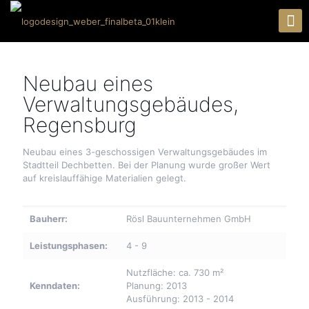
Neubau eines
Verwaltungsgebäudes,
Regensburg
Neubau eines 3-geschossigen Verwaltungsgebäudes im
Stadtteil Dechbetten. Bei der Planung wurde großer Wert
auf kreislauffähige Materialien gelegt.
Bauherr:
Rösl Bauunternehmen GmbH
Leistungsphasen:
4 - 9
Nutzfläche: ca. 730 m²
Kenndaten:
Planung: 2013
Ausführung: 2013 - 2014