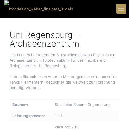
Uni Regensburg –
Archaeenzentrum
Umbau des bestehenden Biblotheksmagazins Physik in ein
Archaeenzentrum (Biotechnikum) für den Fachbereich
Biologie an der Uni Regensburg.
In dem Biotechnikum werden Mikroorganismen in speziellen
Tanks (Fermentern) gezüchtet die weltweit zur Forschung
benötigt werden.
Bauherr:
Staatliche Bauamt Regensburg
Leistungsphasen:
1 - 8
Planung: 2017