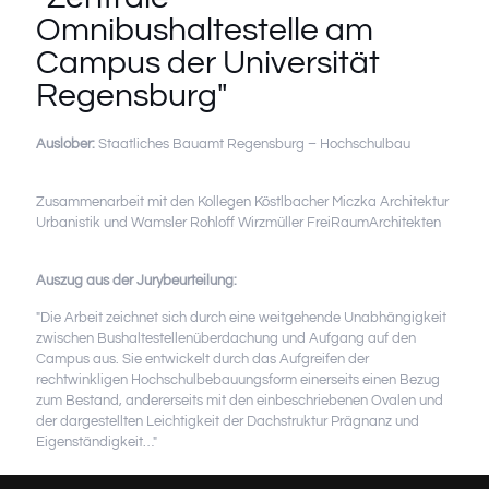
Omnibushaltestelle am
Campus der Universität
Regensburg"
Auslober:
Staatliches Bauamt Regensburg – Hochschulbau
Zusammenarbeit mit den Kollegen Köstlbacher Miczka Architektur
Urbanistik und Wamsler Rohloff Wirzmüller FreiRaumArchitekten
Auszug aus der Jurybeurteilung:
"Die Arbeit zeichnet sich durch eine weitgehende Unabhängigkeit
zwischen Bushaltestellenüberdachung und Aufgang auf den
Campus aus. Sie entwickelt durch das Aufgreifen der
rechtwinkligen Hochschulbebauungsform einerseits einen Bezug
zum Bestand, andererseits mit den einbeschriebenen Ovalen und
der dargestellten Leichtigkeit der Dachstruktur Prägnanz und
Eigenständigkeit…"